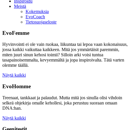
Inspiroidu
Meistä
Kokemuksia
EvoCoach
Tietosuojaseloste
EvoFemme
Hyvinvointi ei ole vain ruokaa, liikuntaa tai lepoa vaan kokonaisuus,
jossa kaikki vaikuttaa kaikkeen. Mitä jos ymmärtäisit paremmin,
miten juuri sinun kehosi toimii? Silloin arki voisi tuntua
tasapainoisemmalta, kevyemmältä ja jopa inspiroivalta. Tätä varten
olemme täällä.
Näytä kaikki
EvoHomme
Treenaat, tankkaat ja palaudut. Mutta mitä jos sinulla olisi vihdoin
selkeä ohjekirja omalle kehollesi, joka perustuu suoraan omaan
DNA:han.
Näytä kaikki
Geenitestit