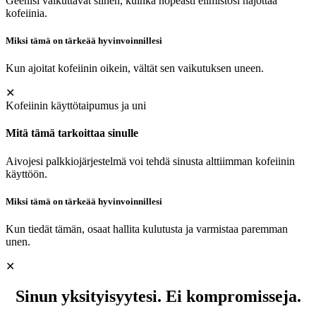
Geenisi vaikuttavat siihen, kuinka nopeasti elimistösi hajottaa
kofeiinia.
Miksi tämä on tärkeää hyvinvoinnillesi
Kun ajoitat kofeiinin oikein, vältät sen vaikutuksen uneen.
✕
Kofeiinin käyttötaipumus ja uni
Mitä tämä tarkoittaa sinulle
Aivojesi palkkiojärjestelmä voi tehdä sinusta alttiimman kofeiinin
käyttöön.
Miksi tämä on tärkeää hyvinvoinnillesi
Kun tiedät tämän, osaat hallita kulutusta ja varmistaa paremman
unen.
✕
Sinun yksityisyytesi. Ei kompromisseja.