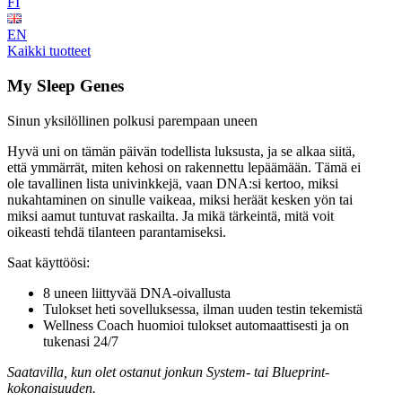
FI
EN
Kaikki tuotteet
My Sleep Genes
Sinun yksilöllinen polkusi parempaan uneen
Hyvä uni on tämän päivän todellista luksusta, ja se alkaa siitä,
että ymmärrät, miten kehosi on rakennettu lepäämään. Tämä ei
ole tavallinen lista univinkkejä, vaan DNA:si kertoo, miksi
nukahtaminen on sinulle vaikeaa, miksi heräät kesken yön tai
miksi aamut tuntuvat raskailta. Ja mikä tärkeintä, mitä voit
oikeasti tehdä tilanteen parantamiseksi.
Saat käyttöösi:
8 uneen liittyvää DNA-oivallusta
Tulokset heti sovelluksessa, ilman uuden testin tekemistä
Wellness Coach huomioi tulokset automaattisesti ja on
tukenasi 24/7
Saatavilla, kun olet ostanut jonkun System- tai Blueprint-
kokonaisuuden.