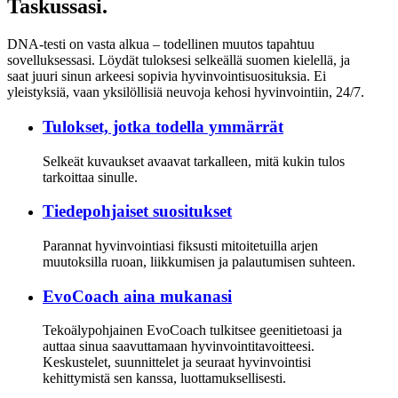
Taskussasi.
DNA-testi on vasta alkua – todellinen muutos tapahtuu
sovelluksessasi. Löydät tuloksesi selkeällä suomen kielellä, ja
saat juuri sinun arkeesi sopivia hyvinvointisuosituksia. Ei
yleistyksiä, vaan yksilöllisiä neuvoja kehosi hyvinvointiin, 24/7.
Tulokset, jotka todella ymmärrät
Selkeät kuvaukset avaavat tarkalleen, mitä kukin tulos
tarkoittaa sinulle.
Tiedepohjaiset suositukset
Parannat hyvinvointiasi fiksusti mitoitetuilla arjen
muutoksilla ruoan, liikkumisen ja palautumisen suhteen.
EvoCoach aina mukanasi
Tekoälypohjainen EvoCoach tulkitsee geenitietoasi ja
auttaa sinua saavuttamaan hyvinvointitavoitteesi.
Keskustelet, suunnittelet ja seuraat hyvinvointisi
kehittymistä sen kanssa, luottamuksellisesti.