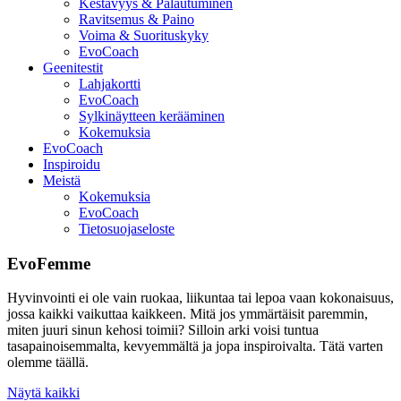
Kestävyys & Palautuminen
Ravitsemus & Paino
Voima & Suorituskyky
EvoCoach
Geenitestit
Lahjakortti
EvoCoach
Sylkinäytteen kerääminen
Kokemuksia
EvoCoach
Inspiroidu
Meistä
Kokemuksia
EvoCoach
Tietosuojaseloste
EvoFemme
Hyvinvointi ei ole vain ruokaa, liikuntaa tai lepoa vaan kokonaisuus,
jossa kaikki vaikuttaa kaikkeen. Mitä jos ymmärtäisit paremmin,
miten juuri sinun kehosi toimii? Silloin arki voisi tuntua
tasapainoisemmalta, kevyemmältä ja jopa inspiroivalta. Tätä varten
olemme täällä.
Näytä kaikki