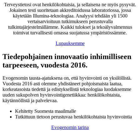
Terveystietosi ovat henkilökohtaisia, ja sellaisena ne myös pysyvät.
Jokainen testi suoritetaan akkreditoidussa laboratoriossa, jossa
käytetään Illumina-teknologiaa. Analyysi tehdään yli 1500
vertaisarvioituun tutkimukseen perustuvalla
tulkintajärjestelmällämme. Kaikki tulokset ja tekoälyvalmennus
toimivat turvallisesti omassa suojatussa ympäristössämme.
Lupauksemme
Tiedepohjainen innovaatio inhimilliseen
tarpeeseen, vuodesta 2016.
Evogenomin tausta-ajatuksena on, että hyvinvointi on yksilöllistä.
Vuodesta 2016 asti olemme yhdistäneet pohjoismaista laatua,
korkeatasoista tiedettä ja edistyksellistä teknologiaa luodaksemme
uuden sukupolven hyvinvointigenetiikkaa: henkilökohtaista,
käytännöllistä ja palvelevaa.
Kehitetty Suomesta maailmalle
Tutkittuun tietoon perustuvaa henkilökohtaista hyvinvointia
Evogenomin tarina
My Sleep Genes