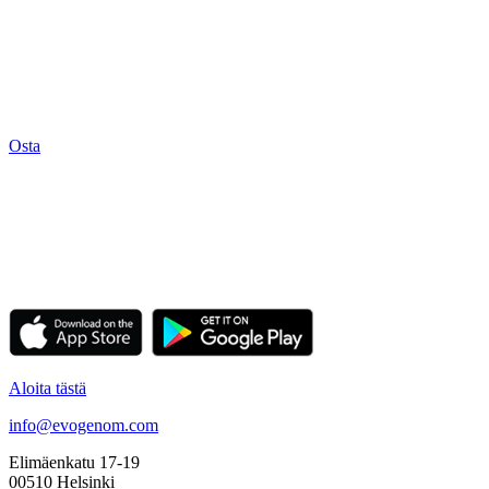
Sinun kehosi. Sinun biologiasi. Sinun matkasi.
Tutustu geeneihisi ja ota hyvinvointi omiin käsiisi.
29,00 €
Osta
Aloita tästä
info@evogenom.com
Elimäenkatu 17-19
00510 Helsinki