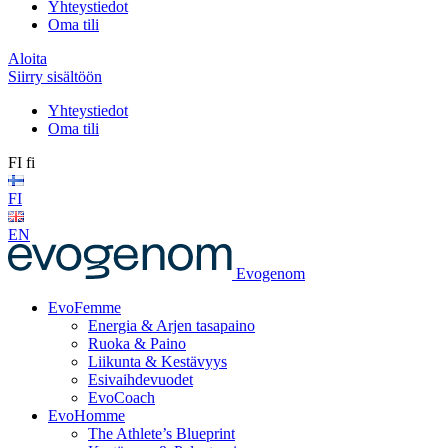
Yhteystiedot
Oma tili
Aloita
Siirry sisältöön
Yhteystiedot
Oma tili
FI
fi
FI
EN
Evogenom
EvoFemme
Energia & Arjen tasapaino
Ruoka & Paino
Liikunta & Kestävyys
Esivaihdevuodet
EvoCoach
EvoHomme
The Athlete’s Blueprint