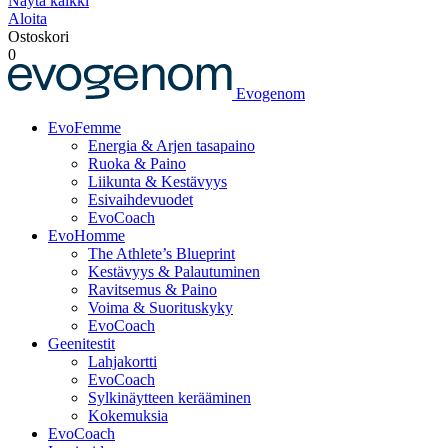
Näytä kaikki
Aloita
Ostoskori
0
Evogenom
EvoFemme
Energia & Arjen tasapaino
Ruoka & Paino
Liikunta & Kestävyys
Esivaihdevuodet
EvoCoach
EvoHomme
The Athlete’s Blueprint
Kestävyys & Palautuminen
Ravitsemus & Paino
Voima & Suorituskyky
EvoCoach
Geenitestit
Lahjakortti
EvoCoach
Sylkinäytteen kerääminen
Kokemuksia
EvoCoach