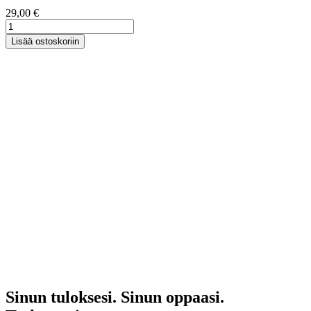
29,00
€
My
Sleep
Lisää ostoskoriin
Genes
määrä
Sinun tuloksesi. Sinun oppaasi.