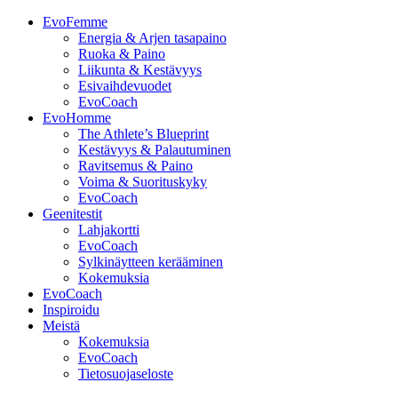
EvoFemme
Energia & Arjen tasapaino
Ruoka & Paino
Liikunta & Kestävyys
Esivaihdevuodet
EvoCoach
EvoHomme
The Athlete’s Blueprint
Kestävyys & Palautuminen
Ravitsemus & Paino
Voima & Suorituskyky
EvoCoach
Geenitestit
Lahjakortti
EvoCoach
Sylkinäytteen kerääminen
Kokemuksia
EvoCoach
Inspiroidu
Meistä
Kokemuksia
EvoCoach
Tietosuojaseloste