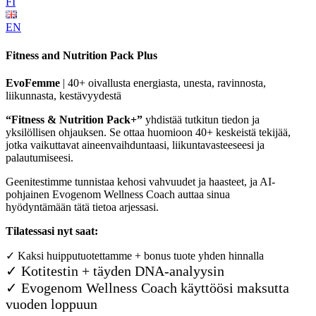
FI
EN
Fitness and Nutrition Pack Plus
EvoFemme
| 40+ oivallusta energiasta, unesta, ravinnosta,
liikunnasta, kestävyydestä
“Fitness & Nutrition Pack+”
yhdistää tutkitun tiedon ja
yksilöllisen ohjauksen. Se ottaa huomioon 40+ keskeistä tekijää,
jotka vaikuttavat aineenvaihduntaasi, liikuntavasteeseesi ja
palautumiseesi.
Geenitestimme tunnistaa kehosi vahvuudet ja haasteet, ja AI-
pohjainen Evogenom Wellness Coach auttaa sinua
hyödyntämään tätä tietoa arjessasi.
Tilatessasi nyt saat:
✓ Kaksi huipputuotettamme + bonus tuote yhden hinnalla
✓ Kotitestin + täyden DNA-analyysin
✓ Evogenom Wellness Coach käyttöösi maksutta
vuoden loppuun