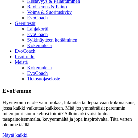
Kestävyys & Palautuminen
Ravitsemus & Paino
Voima & Suorituskyky
EvoCoach
Geenitestit
Lahjakortti
EvoCoach
Sylkinäytteen kerääminen
Kokemuksia
EvoCoach
Inspiroidu
Meistä
Kokemuksia
EvoCoach
Tietosuojaseloste
EvoFemme
Hyvinvointi ei ole vain ruokaa, liikuntaa tai lepoa vaan kokonaisuus,
jossa kaikki vaikuttaa kaikkeen. Mitä jos ymmärtäisit paremmin,
miten juuri sinun kehosi toimii? Silloin arki voisi tuntua
tasapainoisemmalta, kevyemmältä ja jopa inspiroivalta. Tätä varten
olemme täällä.
Näytä kaikki