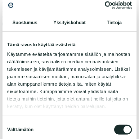
Näytä kaikki
Aloita
Ostoskori
0
Suostumus
Yksityiskohdat
Tietoja
Evogenom
EvoFemme
Tämä sivusto käyttää evästeitä
Energia & Arjen tasapaino
Ruoka & Paino
Käytämme evästeitä tarjoamamme sisällön ja mainosten
Liikunta & Kestävyys
räätälöimiseen, sosiaalisen median ominaisuuksien
Esivaihdevuodet
EvoCoach
tukemiseen ja kävijämäärämme analysoimiseen. Lisäksi
EvoHomme
jaamme sosiaalisen median, mainosalan ja analytiikka-
The Athlete’s Blueprint
alan kumppaneillemme tietoja siitä, miten käytät
Kestävyys & Palautuminen
Ravitsemus & Paino
sivustoamme. Kumppanimme voivat yhdistää näitä
Voima & Suorituskyky
tietoja muihin tietoihin, joita olet antanut heille tai joita on
EvoCoach
kerätty, kun olet käyttänyt heidän palvelujaan.
Geenitestit
Lahjakortti
EvoCoach
Suostumuksen
Sylkinäytteen kerääminen
Kokemuksia
Välttämätön
valinta
EvoCoach