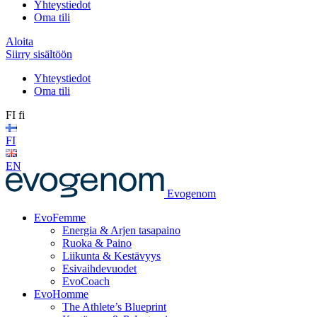
Yhteystiedot
Oma tili
Aloita
Siirry sisältöön
Yhteystiedot
Oma tili
FI
fi
FI
EN
Evogenom
EvoFemme
Energia & Arjen tasapaino
Ruoka & Paino
Liikunta & Kestävyys
Esivaihdevuodet
EvoCoach
EvoHomme
The Athlete’s Blueprint