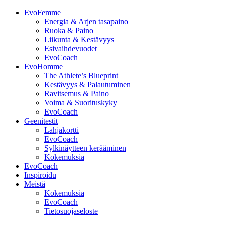
EvoFemme
Energia & Arjen tasapaino
Ruoka & Paino
Liikunta & Kestävyys
Esivaihdevuodet
EvoCoach
EvoHomme
The Athlete’s Blueprint
Kestävyys & Palautuminen
Ravitsemus & Paino
Voima & Suorituskyky
EvoCoach
Geenitestit
Lahjakortti
EvoCoach
Sylkinäytteen kerääminen
Kokemuksia
EvoCoach
Inspiroidu
Meistä
Kokemuksia
EvoCoach
Tietosuojaseloste