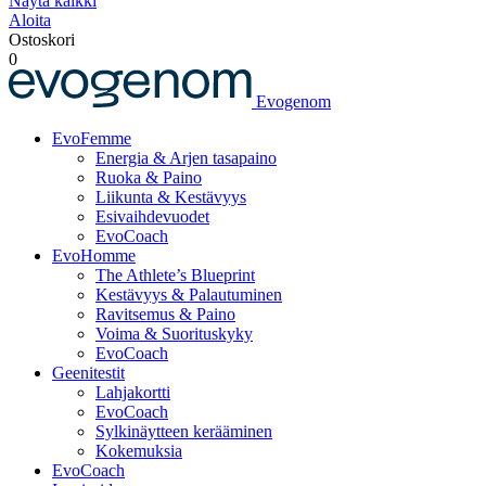
Näytä kaikki
Aloita
Ostoskori
0
Evogenom
EvoFemme
Energia & Arjen tasapaino
Ruoka & Paino
Liikunta & Kestävyys
Esivaihdevuodet
EvoCoach
EvoHomme
The Athlete’s Blueprint
Kestävyys & Palautuminen
Ravitsemus & Paino
Voima & Suorituskyky
EvoCoach
Geenitestit
Lahjakortti
EvoCoach
Sylkinäytteen kerääminen
Kokemuksia
EvoCoach