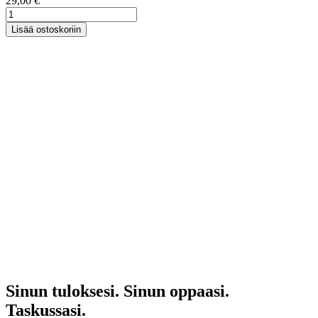
29,00
€
My
Mineral
Lisää ostoskoriin
Genes
määrä
Sinun tuloksesi. Sinun oppaasi.
Taskussasi.