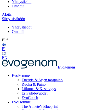
Yhteystiedot
Oma tili
Aloita
Siirry sisältöön
Yhteystiedot
Oma tili
FI
fi
FI
EN
Evogenom
EvoFemme
Energia & Arjen tasapaino
Ruoka & Paino
Liikunta & Kestävyys
Esivaihdevuodet
EvoCoach
EvoHomme
The Athlete’s Blueprint