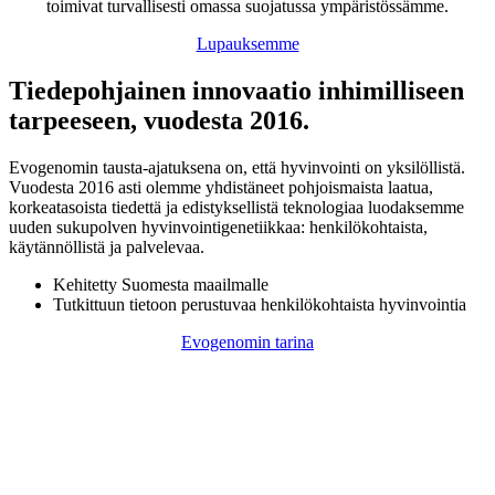
toimivat turvallisesti omassa suojatussa ympäristössämme.
Lupauksemme
Tiedepohjainen innovaatio inhimilliseen
tarpeeseen, vuodesta 2016.
Evogenomin tausta-ajatuksena on, että hyvinvointi on yksilöllistä.
Vuodesta 2016 asti olemme yhdistäneet pohjoismaista laatua,
korkeatasoista tiedettä ja edistyksellistä teknologiaa luodaksemme
uuden sukupolven hyvinvointigenetiikkaa: henkilökohtaista,
käytännöllistä ja palvelevaa.
Kehitetty Suomesta maailmalle
Tutkittuun tietoon perustuvaa henkilökohtaista hyvinvointia
Evogenomin tarina
My Mineral Genes
Sinun kehosi. Sinun biologiasi. Sinun matkasi.
Tutustu geeneihisi ja ota hyvinvointi omiin käsiisi.
29,00 €