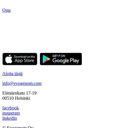
Osta
Aloita tästä
info@evogenom.com
Elimäenkatu 17-19
00510 Helsinki
facebook
instagram
linkedin
© Evogenom Oy