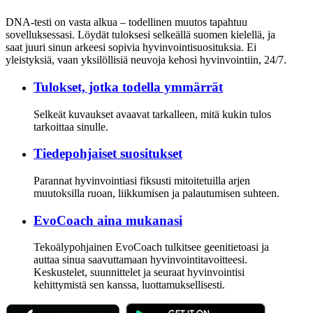
DNA-testi on vasta alkua – todellinen muutos tapahtuu
sovelluksessasi. Löydät tuloksesi selkeällä suomen kielellä, ja
saat juuri sinun arkeesi sopivia hyvinvointisuosituksia. Ei
yleistyksiä, vaan yksilöllisiä neuvoja kehosi hyvinvointiin, 24/7.
Tulokset, jotka todella ymmärrät
Selkeät kuvaukset avaavat tarkalleen, mitä kukin tulos
tarkoittaa sinulle.
Tiedepohjaiset suositukset
Parannat hyvinvointiasi fiksusti mitoitetuilla arjen
muutoksilla ruoan, liikkumisen ja palautumisen suhteen.
EvoCoach aina mukanasi
Tekoälypohjainen EvoCoach tulkitsee geenitietoasi ja
auttaa sinua saavuttamaan hyvinvointitavoitteesi.
Keskustelet, suunnittelet ja seuraat hyvinvointisi
kehittymistä sen kanssa, luottamuksellisesti.