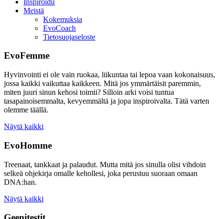
Inspiroidu
Meistä
Kokemuksia
EvoCoach
Tietosuojaseloste
EvoFemme
Hyvinvointi ei ole vain ruokaa, liikuntaa tai lepoa vaan kokonaisuus,
jossa kaikki vaikuttaa kaikkeen. Mitä jos ymmärtäisit paremmin,
miten juuri sinun kehosi toimii? Silloin arki voisi tuntua
tasapainoisemmalta, kevyemmältä ja jopa inspiroivalta. Tätä varten
olemme täällä.
Näytä kaikki
EvoHomme
Treenaat, tankkaat ja palaudut. Mutta mitä jos sinulla olisi vihdoin
selkeä ohjekirja omalle kehollesi, joka perustuu suoraan omaan
DNA:han.
Näytä kaikki
Geenitestit