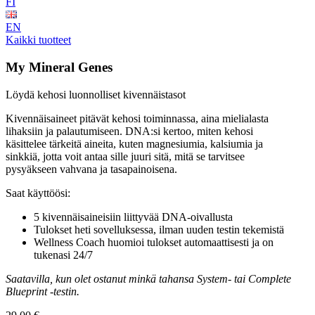
FI
EN
Kaikki tuotteet
My Mineral Genes
Löydä kehosi luonnolliset kivennäistasot
Kivennäisaineet pitävät kehosi toiminnassa, aina mielialasta
lihaksiin ja palautumiseen. DNA:si kertoo, miten kehosi
käsittelee tärkeitä aineita, kuten magnesiumia, kalsiumia ja
sinkkiä, jotta voit antaa sille juuri sitä, mitä se tarvitsee
pysyäkseen vahvana ja tasapainoisena.
Saat käyttöösi:
5 kivennäisaineisiin liittyvää DNA-oivallusta
Tulokset heti sovelluksessa, ilman uuden testin tekemistä
Wellness Coach huomioi tulokset automaattisesti ja on
tukenasi 24/7
Saatavilla, kun olet ostanut minkä tahansa System- tai Complete
Blueprint -testin.