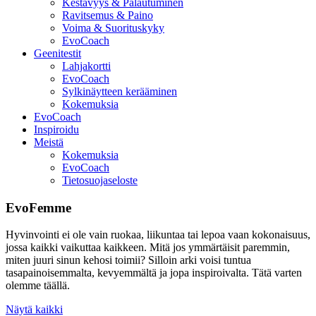
Kestävyys & Palautuminen
Ravitsemus & Paino
Voima & Suorituskyky
EvoCoach
Geenitestit
Lahjakortti
EvoCoach
Sylkinäytteen kerääminen
Kokemuksia
EvoCoach
Inspiroidu
Meistä
Kokemuksia
EvoCoach
Tietosuojaseloste
EvoFemme
Hyvinvointi ei ole vain ruokaa, liikuntaa tai lepoa vaan kokonaisuus,
jossa kaikki vaikuttaa kaikkeen. Mitä jos ymmärtäisit paremmin,
miten juuri sinun kehosi toimii? Silloin arki voisi tuntua
tasapainoisemmalta, kevyemmältä ja jopa inspiroivalta. Tätä varten
olemme täällä.
Näytä kaikki