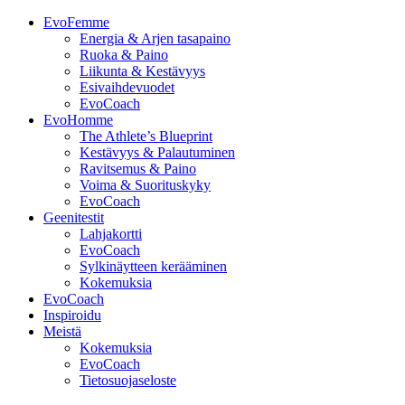
EvoFemme
Energia & Arjen tasapaino
Ruoka & Paino
Liikunta & Kestävyys
Esivaihdevuodet
EvoCoach
EvoHomme
The Athlete’s Blueprint
Kestävyys & Palautuminen
Ravitsemus & Paino
Voima & Suorituskyky
EvoCoach
Geenitestit
Lahjakortti
EvoCoach
Sylkinäytteen kerääminen
Kokemuksia
EvoCoach
Inspiroidu
Meistä
Kokemuksia
EvoCoach
Tietosuojaseloste