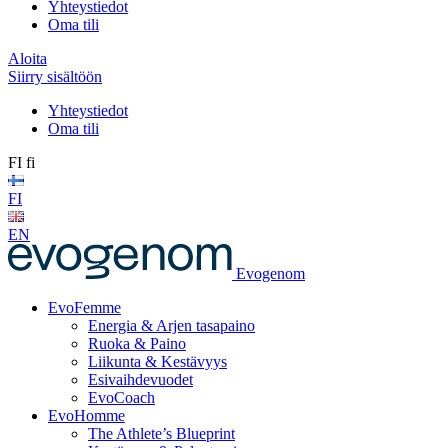
Yhteystiedot
Oma tili
Aloita
Siirry sisältöön
Yhteystiedot
Oma tili
FI
fi
FI
EN
Evogenom
EvoFemme
Energia & Arjen tasapaino
Ruoka & Paino
Liikunta & Kestävyys
Esivaihdevuodet
EvoCoach
EvoHomme
The Athlete’s Blueprint