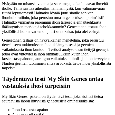
Nykyään on tuhansia voiteita ja seerumeja, jotka lupaavat ihmeitä
iholle. Tämä saattaa aiheuttaa hämmennystä, kun valinnanvaraa
riittää loputtomasti! Haluatko löytää juuri sinulle sopivan
ihonhoitorutiinin, joka perustuu omaan geneettiseen perimääsi?
Haluatko ymmärtää paremmin ihosi tarpeet ja ennaltaehkäistä
ikääntymisen merkkejä tehokkaammin? Geneettinen testaus ihon
yksilöllistä hoitoa varten on juuri se ratkaisu, jota olet etsinyt.
Geneettinen testaus on nykyaikainen menetelmä, joka perustuu
tieteelliseen tutkimukseen ihon ikääntymisestä ja geenien
vaikutuksesta ihon kuntoon. Testissä analysoidaan tiettyjä geenejä,
jotka ovat yhteydessä ihon ominaisuuksiin kuten ihon
kosteustasapainoon, auringon vaikutuksiin iholla ja ihon terveyteen.
Näiden geenien tutkiminen antaa arvokasta tietoa ihosi yksilöllisistä
tarpeista.
Täydentävä testi
My Skin Genes
antaa
vastauksia ihosi tarpeisiin
My Skin Genes
-paketti on täydentävä testi, joka sisältää tietoa
seuraavista ihoon liittyvistä geneettisistä ominaisuuksista:
Ihon kosteustasapaino
Nuorekas ulkonäkö