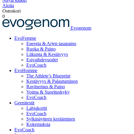
Näytä kaikki
Aloita
Ostoskori
0
Evogenom
EvoFemme
Energia & Arjen tasapaino
Ruoka & Paino
Liikunta & Kestävyys
Esivaihdevuodet
EvoCoach
EvoHomme
The Athlete’s Blueprint
Kestävyys & Palautuminen
Ravitsemus & Paino
Voima & Suorituskyky
EvoCoach
Geenitestit
Lahjakortti
EvoCoach
Sylkinäytteen kerääminen
Kokemuksia
EvoCoach