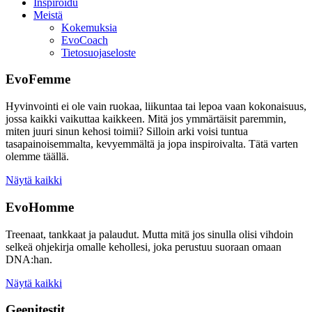
Inspiroidu
Meistä
Kokemuksia
EvoCoach
Tietosuojaseloste
EvoFemme
Hyvinvointi ei ole vain ruokaa, liikuntaa tai lepoa vaan kokonaisuus,
jossa kaikki vaikuttaa kaikkeen. Mitä jos ymmärtäisit paremmin,
miten juuri sinun kehosi toimii? Silloin arki voisi tuntua
tasapainoisemmalta, kevyemmältä ja jopa inspiroivalta. Tätä varten
olemme täällä.
Näytä kaikki
EvoHomme
Treenaat, tankkaat ja palaudut. Mutta mitä jos sinulla olisi vihdoin
selkeä ohjekirja omalle kehollesi, joka perustuu suoraan omaan
DNA:han.
Näytä kaikki
Geenitestit