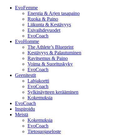
EvoFemme
Energia & Arjen tasapaino
Ruoka & Paino
Liikunta & Kestävyys
Esivaihdevuodet
EvoCoach
EvoHomme
The Athlete’s Blueprint
Kestävyys & Palautuminen
Ravitsemus & Paino
Voima & Suorituskyky
EvoCoach
Geenitestit
Lahjakortti
EvoCoach
Sylkinäytteen kerääminen
Kokemuksia
EvoCoach
Inspiroidu
Meistä
Kokemuksia
EvoCoach
Tietosuojaseloste