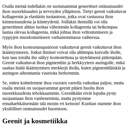
Osalla meistä todellakin on suotuisammat geneettiset ominaisuudet
ihon nuorekkuuden ja terveyden ylläpitoon. Tietyt geenit vaikuttavat
kollageenin ja
elastiinin
tuotantoon, jotka ovat vastuussa ihon
kimmoisuudesta ja kiinteydestä. Joillakin ihmisillä voi olla
geneettinen alttius tuottaa vähemmän kollageenia tai heikompaa
laatua olevaa kollageenia, mikä johtaa ihon veltostumiseen ja
ryppyjen muodostumiseen varhaisemmassa vaiheessa.
Myös ihon kosteustasapainoon vaikuttavat geenit vaikuttavat ihon
ikääntymiseen. Jotkut ihmiset voivat olla alttiimpia kuivalle iholle,
kun taas toisilla iho säilyy kosteutettuna ja täyteläisenä pidempään.
Geenit vaikuttavat ihon pigmenttiin ja herkkyyteen auringolle, mikä
saattaa lisätä ikääntymisen merkkejä iholla, kuten pigmenttiläiskiä ja
auringon aiheuttamia vaurioita herkemmin.
Se, miten kohtelemme ihoa vuosien varrella vaikuttaa paljon, mutta
osalla meistä on suojaavammat geenit pitäen huolta ihon
nuorekkuudesta tehokkaammin. Geenitkään eivät lopulta pysty
suojaamaan ihon vanhenemista, mutta pystymme
ennaltaehkäisemään sitä monin eri keinoin! Kunhan otamme ihon
yksilölliset ominaisuudet huomioon.
Geenit ja kosmetiikka