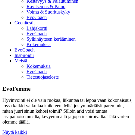
Kestävyys & Palautuminen
Ravitsemus & Paino
Voima & Suorituskyky
EvoCoach
Geenitestit
Lahjakortti
EvoCoach
Sylkinäytteen kerääminen
Kokemuksia
EvoCoach
Inspiroidu
Meistä
Kokemuksia
EvoCoach
Tietosuojaseloste
EvoFemme
Hyvinvointi ei ole vain ruokaa, liikuntaa tai lepoa vaan kokonaisuus,
jossa kaikki vaikuttaa kaikkeen. Mitä jos ymmärtäisit paremmin,
miten juuri sinun kehosi toimii? Silloin arki voisi tuntua
tasapainoisemmalta, kevyemmältä ja jopa inspiroivalta. Tätä varten
olemme täällä.
Näytä kaikki