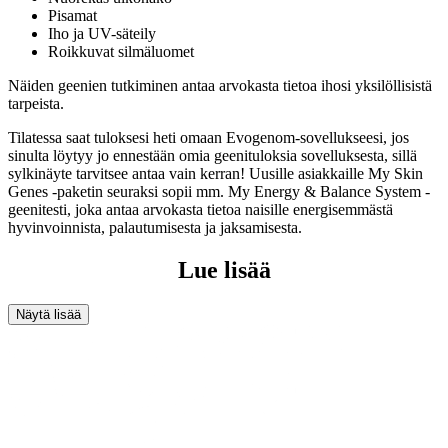
Pisamat
Iho ja UV-säteily
Roikkuvat silmäluomet
Näiden geenien tutkiminen antaa arvokasta tietoa ihosi yksilöllisistä
tarpeista.
Tilatessa saat tuloksesi heti omaan Evogenom-sovellukseesi, jos
sinulta löytyy jo ennestään omia geenituloksia sovelluksesta, sillä
sylkinäyte tarvitsee antaa vain kerran! Uusille asiakkaille
My Skin
Genes
-paketin seuraksi sopii mm.
My Energy &
Balance System
-
geenitesti, joka antaa arvokasta tietoa naisille energisemmästä
hyvinvoinnista, palautumisesta ja jaksamisesta.
Lue lisää